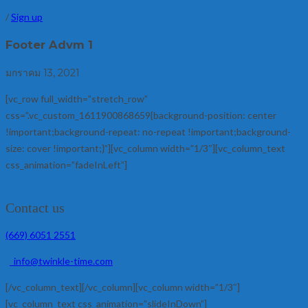
/
Sign up
Footer Advm 1
มกราคม 13, 2021
[vc_row full_width=”stretch_row”
css=”.vc_custom_1611900868659{background-position: center
!important;background-repeat: no-repeat !important;background-
size: cover !important;}”][vc_column width=”1/3″][vc_column_text
css_animation=”fadeInLeft”]
Contact us
(669) 6051 2551
info@twinkle-time.com
[/vc_column_text][/vc_column][vc_column width=”1/3″]
[vc_column_text css_animation=”slideInDown”]