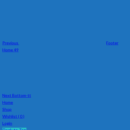
แนะแนว
Previous
เรื่อง
Post
Previous
Footer
Home 49
Next
Post
Next
Bottom-tt
Home
Shop
Wishlist (
0
)
Login