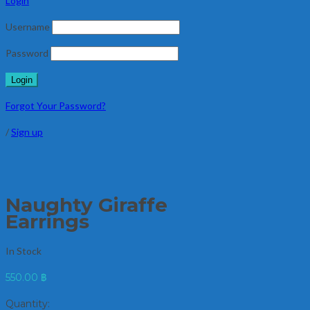
Login
Username
Password
Forgot Your Password?
/
Sign up
Naughty Giraffe
Earrings
In Stock
550.00
฿
Quantity: