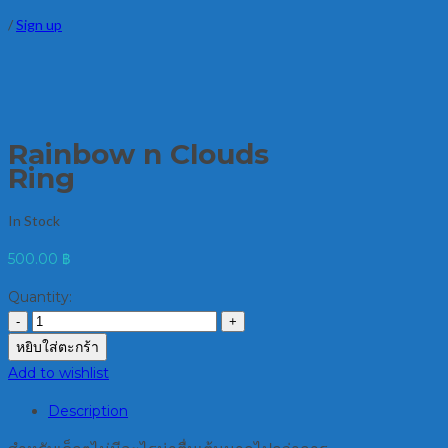
/
Sign up
Rainbow n Clouds
Ring
In Stock
500.00
฿
Quantity:
หยิบใส่ตะกร้า
Add to wishlist
Description