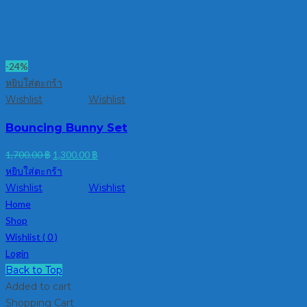
-24%
หยิบใส่ตะกร้า
Wishlist
Wishlist
Bouncing Bunny Set
Original
Current
1,700.00
฿
1,300.00
฿
price
price
หยิบใส่ตะกร้า
was:
is:
Wishlist
Wishlist
1,700.00 ฿.
1,300.00 ฿.
Home
Shop
Wishlist (
0
)
Login
Back to Top
Added to cart
Shopping Cart